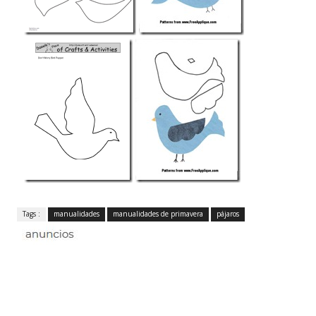
Tags :
manualidades
manualidades de primavera
pájaros