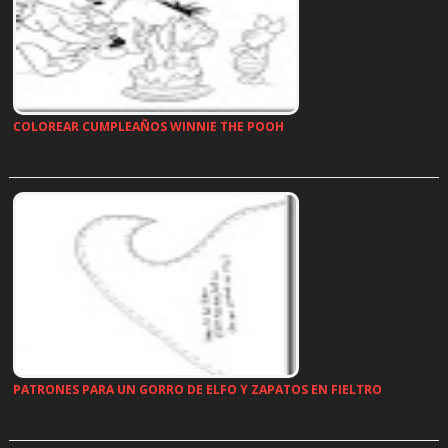
COLOREAR CUMPLEAÑOS WINNIE THE POOH
…
PATRONES PARA UN GORRO DE ELFO Y ZAPATOS EN FIELTRO
…