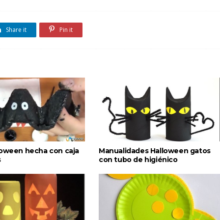
Share it
Pin it
loween hecha con caja
Manualidades Halloween gatos
s
con tubo de higiénico