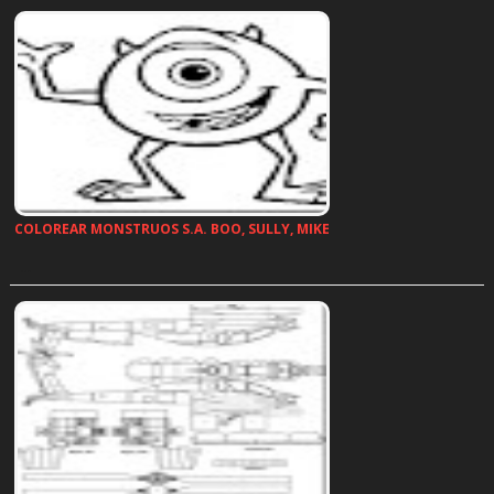
COLOREAR MONSTRUOS S.A. BOO, SULLY, MIKE
…