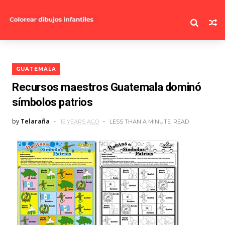
GUATEMALA
Recursos maestros Guatemala dominó
símbolos patrios
by
Telaraña
15 YEARS AGO
LESS THAN A MINUTE
READ