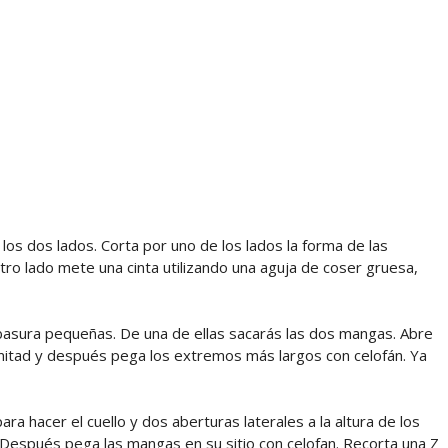
los dos lados. Corta por uno de los lados la forma de las
tro lado mete una cinta utilizando una aguja de coser gruesa,
basura pequeñas. De una de ellas sacarás las dos mangas. Abre
a mitad y después pega los extremos más largos con celofán. Ya
ra hacer el cuello y dos aberturas laterales a la altura de los
Después pega las mangas en su sitio con celofan. Recorta una Z