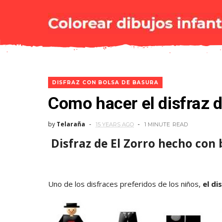
DISFRAZ CON BOLSA DE BASURA
Como hacer el disfraz d
by
Telaraña
15 YEARS AGO
1 MINUTE
READ
Disfraz de El Zorro hecho con 
Uno de los disfraces preferidos de los niños,
el di