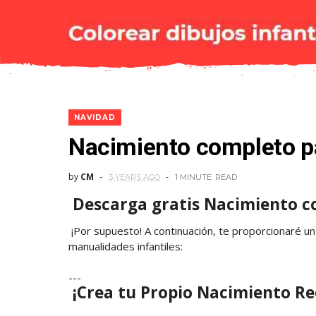
NAVIDAD
Nacimiento completo pa
by
CM
3 YEARS AGO
1 MINUTE
READ
Descarga gratis Nacimiento co
¡Por supuesto! A continuación, te proporcionaré un 
manualidades infantiles:
---
¡Crea tu Propio Nacimiento Re