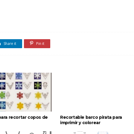
Share it
Pin it
 para recortar copos de
Recortable barco pirata para
imprimir y colorear