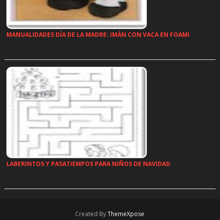
MANUALIDADES DÍA DE LA MADRE: IMÁN CON VACA EN FOAMI
…
LABERINTOS Y PASATIEMPOS PARA NIÑOS DE NAVIDAD
…
Created By
ThemeXpose