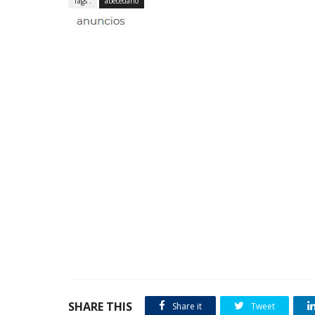
Tags :
abecedario
SHARE THIS
Share it
Tweet