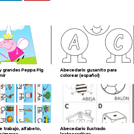
y grandes Peppa Pig
Abecedario gusanito para
mir
colorear (español)
 trabajo, alfabeto,
Abecedario ilustrado
 números
lectoescritura