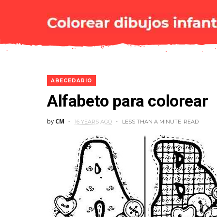
ABECEDARIO
Alfabeto para colorear
by
CM
16 YEARS AGO
LESS THAN A MINUTE
READ