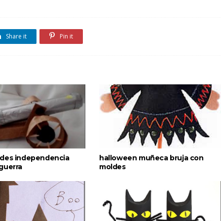
Share it
Pin it
des independencia
halloween muñeca bruja con
guerra
moldes