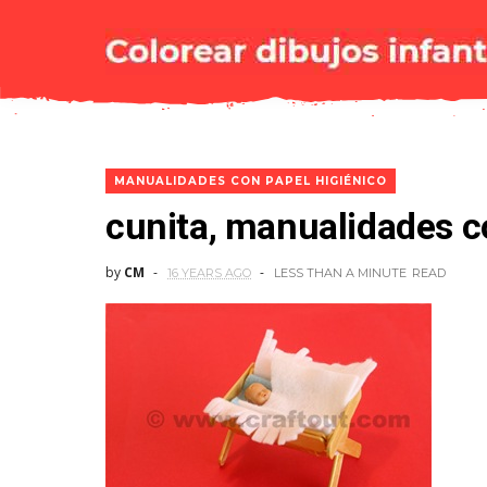
MANUALIDADES CON PAPEL HIGIÉNICO
cunita, manualidades c
by
CM
16 YEARS AGO
LESS THAN A MINUTE
READ